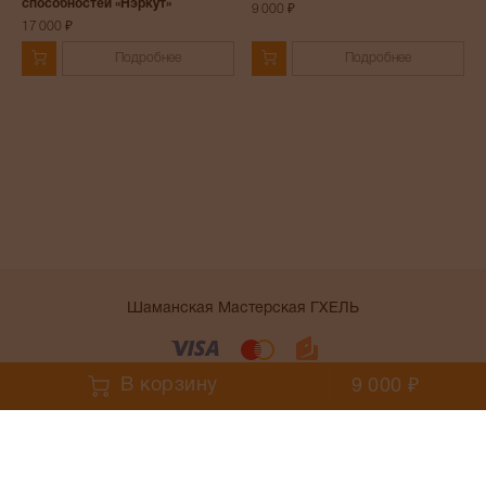
способностей «Нэркут»
9 000 ₽
17 000 ₽
Подробнее
Подробнее
Шаманская Мастерская ГХЕЛЬ
Условия работы сайта
В корзину
9 000 ₽
;
;
Telegram