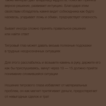
Также минерал даёт владельцу мудрость, помогает принять
верное решение, развивает интуицию. Благодаря этим
свойствам обладатель камня видит собеседника как будто
насквозь, угадывает ложь и обман, предчувствует опасность
Бывает иногда сложно принять правильное решение
или найти ответ
Тигровый глаз может давать весьма полезные подсказки
в трудных неоднозначных ситуациях
Для этого расслабьтесь и возьмите камень в руку, держите его
как бы прислушиваясь, минут через 10 — 15 должно прийти
понимание сложившейся ситуации
Ношение тигрового глаза избавляет от материальных
проблем, он как магнит притягивает деньги, предостерегает
от невыгодных сделок и трат