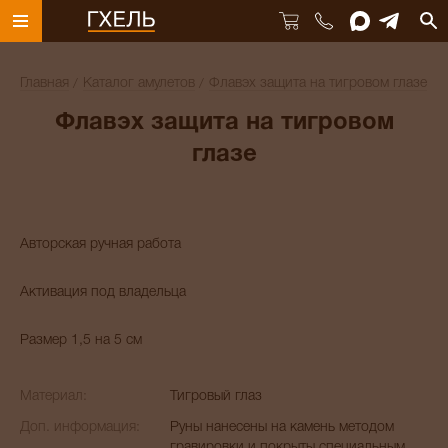
Главная
Каталог амулетов
Флавэх защита на тигровом глазе
Флавэх защита на тигровом
глазе
Авторская ручная работа
Активация под владельца
Размер 1,5 на 5 см
Материал:
Тигровый глаз
Доп. информация:
Руны нанесены на камень методом
гравировки и покрыты специальным