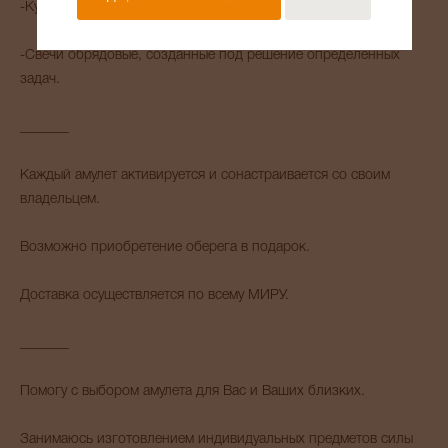
-Куклы помощники.
-Свечи обрядовые, созданные под решение определенных
задач.
_______
Каждый амулет активируется и сонастраивается со своим
владельцем.
Возможно приобретение оберега в подарок.
Доставка осуществляется по всему МИРУ.
_______
Помогу с выбором амулета для Вас и Ваших близких.
Занимаюсь изготовлением индивидуальных предметов силы