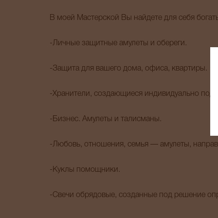
В моей Мастерской Вы найдете для себя бога
-Личные защитные амулеты и обереги.
-Защита для вашего дома, офиса, квартиры.
-Хранители, создающиеся индивидуально под з
-Бизнес. Амулеты и талисманы.
-Любовь, отношения, семья — амулеты, направ
-Куклы помощники.
-Свечи обрядовые, созданные под решение оп