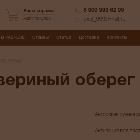
8 909 999 62 99
Ваша корзина
ждёт покупок
gxel_999@mail.ru
 В РАЗРЕЗЕ
Отзывы
Статьи
Доставка
Контакты
рег морвус
вериный оберег
Авторская ручная р
Активация под вла