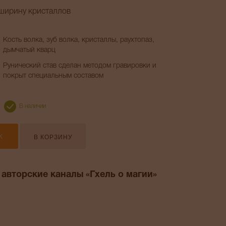
 ширину кристаллов
Кость волка, зуб волка, кристаллы, раухтопаз,
дымчатый кварц
Рунический став сделан методом гравировки и
покрыт специальным составом
В наличии
В КОРЗИНУ
К
 авторские каналы «Гхель о магии»
am