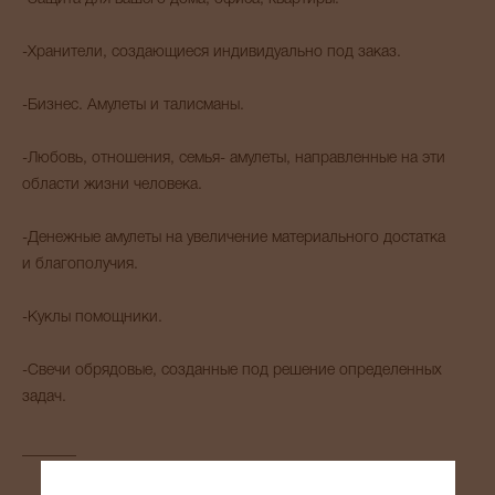
-Хранители, создающиеся индивидуально под заказ.
-Бизнес. Амулеты и талисманы.
-Любовь, отношения, семья- амулеты, направленные на эти
области жизни человека.
-Денежные амулеты на увеличение материального достатка
и благополучия.
-Куклы помощники.
-Свечи обрядовые, созданные под решение определенных
задач.
_______