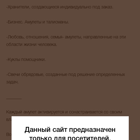
-Хранители, создающиеся индивидуально под заказ.
-Бизнес. Амулеты и талисманы.
-Любовь, отношения, семья- амулеты, направленные на эти
области жизни человека.
-Куклы помощники.
-Свечи обрядовые, созданные под решение определенных
задач.
_______
Каждый амулет активируется и сонастраивается со своим
владельцем.
Данный сайт предназначен
Возможно приобретение оберега в подарок.
только для посетителей,