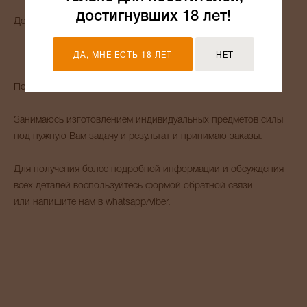
достигнувших 18 лет!
Доставка осуществляется по всему МИРУ.
_______
ДА, МНЕ ЕСТЬ 18 ЛЕТ
НЕТ
Помогу с выбором амулета для Вас и Ваших близких.
Занимаюсь изготовлением индивидуальных предметов силы
под нужную Вам задачу и результат и принимаю заказы.
Для получения более подробной информации и обсуждения
всех деталей воспользуйтесь формой обратной связи
или напишите нам в whatsapp/viber.