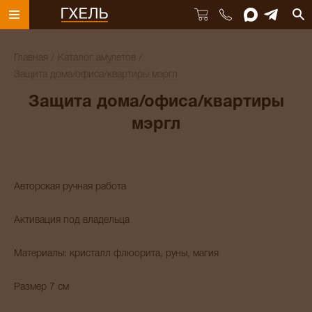
Главная
Каталог амулетов
Защита дома/офиса/квартиры мэргл
Защита дома/офиса/квартиры
мэргл
Авторская ручная работа
Активация под владельца
Материалы: кристалл флюорита, руны, магия
Размер 7 см