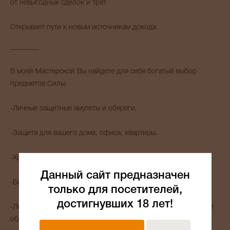
от невыгодных сделок и трат
Открывает пути к новым источникам дохода
________
В моей Мастерской Вы найдете для себя богатый выбор
предметов Силы:
-Личные защитные амулеты и обереги.
-Защита для вашего дома, офиса, квартиры.
-Хранители, создающиеся индивидуально под заказ.
Данный сайт предназначен
-Бизнес. Амулеты и талисманы.
только для посетителей,
достигнувших 18 лет!
-Любовь, отношения, семья — амулеты, направленные на эти
области жизни человека.