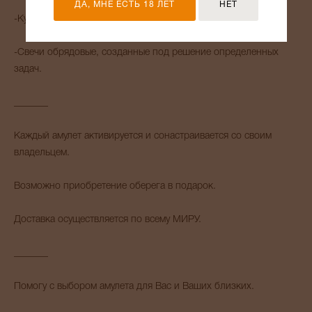
ДА, МНЕ ЕСТЬ 18 ЛЕТ
НЕТ
-Куклы помощники.
-Свечи обрядовые, созданные под решение определенных
задач.
_______
Каждый амулет активируется и сонастраивается со своим
владельцем.
Возможно приобретение оберега в подарок.
Доставка осуществляется по всему МИРУ.
_______
Помогу с выбором амулета для Вас и Ваших близких.