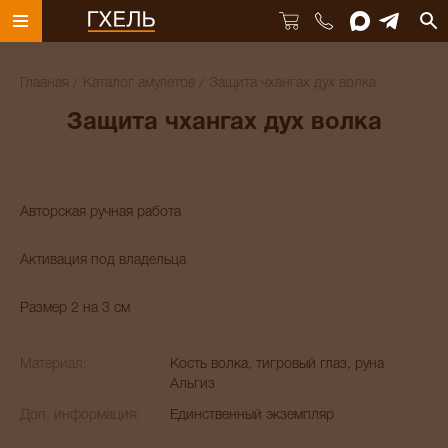
Главная
Каталог амулетов
Защита чхангах дух волка
Защита чхангах дух волка
Авторская ручная работа
Активация под владельца
Размер 2 на 3 см
Материал:
Кость волка, тигровый глаз, руна
Альгиз
Доп. информация:
Единственный экземпляр