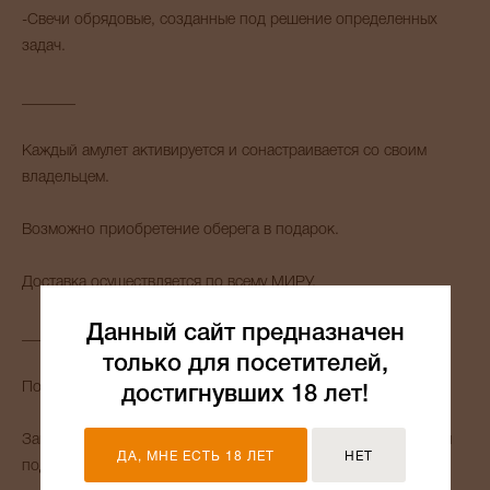
-Свечи обрядовые, созданные под решение определенных
задач.
_______
Каждый амулет активируется и сонастраивается со своим
владельцем.
Возможно приобретение оберега в подарок.
Доставка осуществляется по всему МИРУ.
Данный сайт предназначен
_______
только для посетителей,
Помогу с выбором амулета для Вас и Ваших близких.
достигнувших 18 лет!
Занимаюсь изготовлением индивидуальных предметов силы
ДА, МНЕ ЕСТЬ 18 ЛЕТ
НЕТ
под нужную Вам задачу и результат и принимаю заказы.