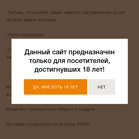
-Любовь, отношения, семья- амулеты, направленные на эти
области жизни человека.
-Куклы помощники.
-Свечи обрядовые, созданные под решение определенных
Данный сайт предназначен
задач.
только для посетителей,
достигнувших 18 лет!
_______
Каждый амулет активируется и сонастраивается со своим
ДА, МНЕ ЕСТЬ 18 ЛЕТ
НЕТ
владельцем.
Возможно приобретение оберега в подарок.
Доставка осуществляется по всему МИРУ.