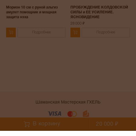
Морион 10 см с руной альгиз
ПРОБУЖДЕНИЕ КОЛДОВСКОЙ
амулет помощник и мощная
СИЛЫ и ЕЕ УСИЛЕНИЕ.
защита нэха
ЯСНОВИДЕНИЕ
28 000 ₽
Подробнее
Подробнее
Шаманская Мастерская ГХЕЛЬ
Условия работы сайта
В корзину
20 000 ₽
;
;