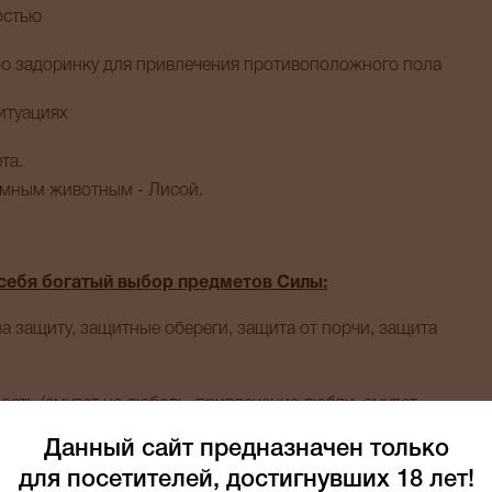
остью
ю задоринку для привлечения противоположного пола
итуациях
та.
емным животным - Лисой.
себя богатый выбор предметов Силы:
а защиту, защитные обереги, защита от порчи, защита
ость (амулет на любовь, привлечение любви, амулет
ность)
Данный сайт предназначен только
для посетителей, достигнувших 18 лет!
под владельца