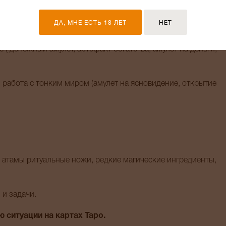
берег для дома, защита квартиры, оберег для офиса, защита
ДА, МНЕ ЕСТЬ 18 ЛЕТ
НЕТ
( денежный амулет, артефакт богатства, амулет на деньги,
 работа с тонким миром (амулет на ясновидение, открытие
 атамы ритуальные ножи, редкие магические ингредиенты,
 и задачи.
 ситуации на картах Таро.