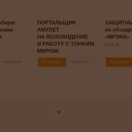
оберег
ПОРТАЛЬЩИК
ЗАЩИТН
унами
АМУЛЕТ
из обсиди
м
НА ЯСНОВИДЕНИЕ
«МРЭКК»
И РАБОТУ С ТОНКИМ
9 000 ₽
МИРОМ.
В корзину
В корзину
Подробнее
Подробнее
Telegram