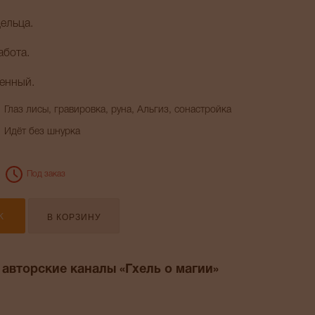
ельца.
абота.
енный.
Глаз лисы, гравировка, руна, Альгиз, сонастройка
Идёт без шнурка
Под заказ
В КОРЗИНУ
К
 авторские каналы «Гхель о магии»
am