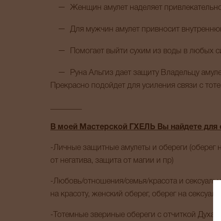
Женщин амулет наделяет привлекательн
Для мужчин амулет привносит внутренню
Помогает выйти сухим из воды в любых с
Руна Альгиз дает защиту Владельцу амуле
Прекрасно подойдет для усиления связи с тот
________
В моей Мастерской ГХЕЛЬ Вы найдете для 
-Личные защитные амулеты и обереги (оберег н
от негатива, защита от магии и пр)
-Любовь/отношения/семья/красота и сексуальн
на красоту, женский оберег, оберег на сексуаль
-Тотемные звериные обереги с отчиткой Духа 