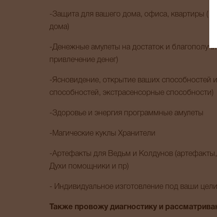
-Защита для вашего дома, офиса, квартиры ( о
дома)
-Денежные амулеты на достаток и благополучие 
привлечение денег)
-Ясновидение, открытие ваших способностей и
способностей, экстрасенсорные способности)
-Здоровье и энергия программные амулеты
-Магические куклы Хранители
-Артефакты для Ведьм и Колдунов (артефакты,
Духи помощники и пр)
- Индивидуальное изготовление под ваши цели
Также провожу диагностику и рассматриваю