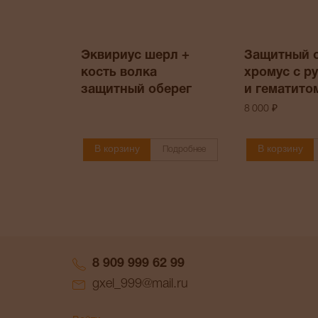
Эквириус шерл +
Защитный 
кость волка
хромус с р
защитный оберег
и гематито
8 000 ₽
В корзину
В корзину
Подробнее
8 909 999 62 99
gxel_999@mail.ru