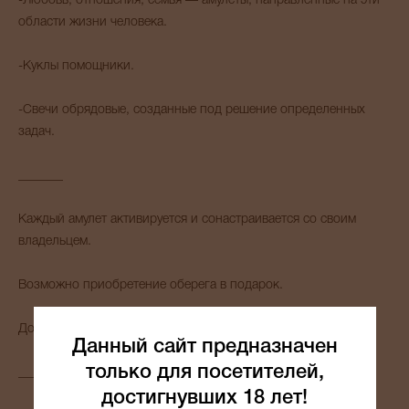
-Любовь, отношения, семья — амулеты, направленные на эти
области жизни человека.
-Куклы помощники.
-Свечи обрядовые, созданные под решение определенных
задач.
_______
Каждый амулет активируется и сонастраивается со своим
владельцем.
Возможно приобретение оберега в подарок.
Доставка осуществляется по всему МИРУ.
Данный сайт предназначен
только для посетителей,
_______
достигнувших 18 лет!