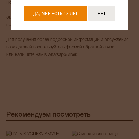
Помогу с выбором амулета для Вас и Ваших близких.
ДА, МНЕ ЕСТЬ 18 ЛЕТ
НЕТ
Занимаюсь изготовлением индивидуальных предметов силы
под нужную Вам задачу и результат и принимаю заказы.
Для получения более подробной информации и обсуждения
всех деталей воспользуйтесь формой обратной связи
или напишите нам в whatsapp/viber.
Рекомендуем посмотреть