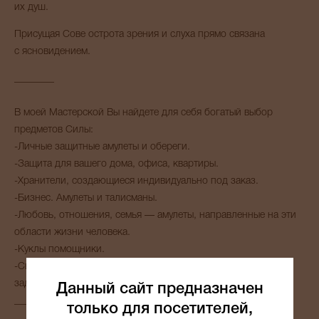
их душ.
Присущая Сове острота зрения и слуха прямо связана
с ясновидением.
________
В моей Мастерской Вы найдете для себя богатый выбор
предметов Силы:
-Личные защитные амулеты и обереги.
-Защита для вашего дома, офиса, квартиры.
-Хранители, создающиеся индивидуально под заказ.
-Бизнес. Амулеты и талисманы.
-Любовь, отношения, семья — амулеты, направленные на эти
области жизни человека.
-Куклы помощники.
-Свечи обрядовые, созданные под решение определенных
задач.
Данный сайт предназначен
_______
только для посетителей,