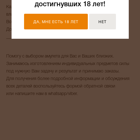
достигнувших 18 лет!
Каждый амулет активируется и сонастраивается со своим
владельцем.
Возможно приобретение оберега в подарок.
ДА, МНЕ ЕСТЬ 18 ЛЕТ
НЕТ
Доставка осуществляется по всему МИРУ.
_______
Помогу с выбором амулета для Вас и Ваших близких.
Занимаюсь изготовлением индивидуальных предметов силы
под нужную Вам задачу и результат и принимаю заказы.
Для получения более подробной информации и обсуждения
всех деталей воспользуйтесь формой обратной связи
или напишите нам в whatsapp/viber.