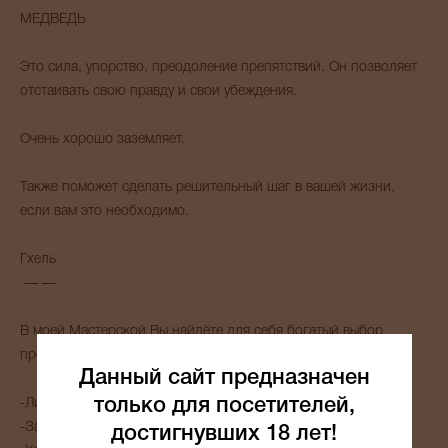
МЕДВЕДЬ
Это сила, упорство, преодоление препятствий. Он позволяет
отстаивать свою правду и свои убеждения.
Очень хорошо заземляет.
Также поможет сделать решительный шаг в вашей жизни,
если вам это необходимо.
Гхель
— —
В моей Мастерской Вы найдёте для себя богатый выбор
предметов Силы:
Данный сайт предназначен
только для посетителей,
-Личные защитные амулеты и обереги.
-Защита для Вашего дома/офиса/квартиры.
достигнувших 18 лет!