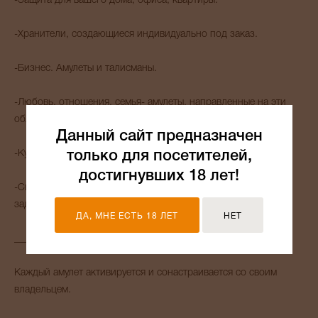
-Защита для вашего дома, офиса, квартиры.
-Хранители, создающиеся индивидуально под заказ.
-Бизнес. Амулеты и талисманы.
-Любовь, отношения, семья- амулеты, направленные на эти
области жизни человека.
Данный сайт предназначен
-Куклы помощники.
только для посетителей,
достигнувших 18 лет!
-Свечи обрядовые, созданные под решение определенных
задач.
ДА, МНЕ ЕСТЬ 18 ЛЕТ
НЕТ
_______
Каждый амулет активируется и сонастраивается со своим
владельцем.