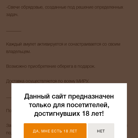
-Свечи обрядовые, созданные под решение определенных
задач.
_______
Каждый амулет активируется и сонастраивается со своим
владельцем.
Возможно приобретение оберега в подарок.
Доставка осуществляется по всему МИРУ.
Данный сайт предназначен
_______
только для посетителей,
Помогу с выбором амулета для Вас и Ваших близких.
достигнувших 18 лет!
Занимаюсь изготовлением индивидуальных предметов силы
ДА, МНЕ ЕСТЬ 18 ЛЕТ
НЕТ
под нужную Вам задачу и результат и принимаю заказы.