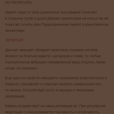
ИЗ ПИТЕРСИТА.
Амулет скрыт от всех рунической программой.Помогает
в открытии путей и дорог,убирает препятствия на пути,а так же
помогает понять свое Предназначение.Амулет в единственном
экземпляре.
ПИТЕРСИТ
Данный самоцвет обладает свойством отражать негатив.
Можнот не бояться зависти ,наговоров и гнева ,т.к любые
отрицательные вибрации направленные вашу сторону ,никак
на вас не повлияют.
Еще одно из свойств самоцвета- сохранение энергетического
баланса. Направляет и помогает выбрать правильный путь
по жизни. Способствует росту в карьере и творческих
реализаций.
Камень воздействует на чакры,активируя их. При регулярной
медитации с ним,развивается терпимость и устойчивость