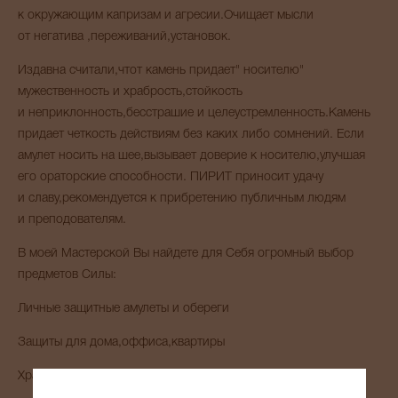
к окружающим капризам и агресии.Очищает мысли
от негатива ,переживаний,установок.
Издавна считали,чтот камень придает" носителю"
мужественность и храбрость,стойкость
и неприклонность,бесстрашие и целеустремленность.Камень
придает четкость действиям без каких либо сомнений. Если
амулет носить на шее,вызывает доверие к носителю,улучшая
его ораторские способности. ПИРИТ приносит удачу
и славу,рекомендуется к прибретению публичным людям
и преподователям.
В моей Мастерской Вы найдете для Себя огромный выбор
предметов Силы:
Личные защитные амулеты и обереги
Защиты для дома,оффиса,квартиры
Хранители,создающиеся под заказ инвидуально