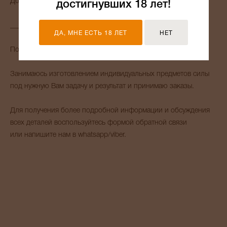
Доставка осуществляется по всему МИРУ.
достигнувших 18 лет!
_______
ДА, МНЕ ЕСТЬ 18 ЛЕТ
НЕТ
Помогу с выбором амулета для Вас и Ваших близких.
Занимаюсь изготовлением индивидуальных предметов силы
под нужную Вам задачу и результат и принимаю заказы.
Для получения более подробной информации и обсуждения
всех деталей воспользуйтесь формой обратной связи
или напишите нам в whatsapp/viber.