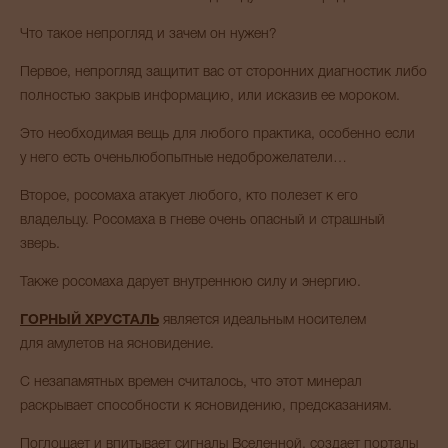
Что такое непрогляд и зачем он нужен?
Первое, непрогляд защитит вас от сторонних диагностик либо
полностью закрыв информацию, или исказив ее мороком.
Это необходимая вещь для любого практика, особенно если
у него есть оченьлюбопытные недоброжелатели…
Второе, росомаха атакует любого, кто полезет к его
владельцу. Росомаха в гневе очень опасный и страшный
зверь.
Также росомаха дарует внутреннюю силу и энергию.
ГОРНЫЙ ХРУСТАЛЬ
является идеальным носителем
для амулетов на ясновидение.
С незапамятных времен считалось, что этот минерал
раскрывает способности к ясновидению, предсказаниям.
Поглощает и впитывает сигналы Вселенной, создает порталы