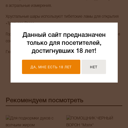
в астральные измерения.
Хрустальные шары используют тибетские ламы для открытия
«Третьего Глаза».
Данный сайт предназначен
Горный хрусталь благотворно влияет на здоровье и душевное
состояние Владельца.
только для посетителей,
достигнувших 18 лет!
Гхель
ДА, МНЕ ЕСТЬ 18 ЛЕТ
НЕТ
Рекомендуем посмотреть