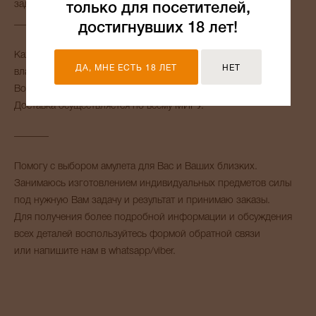
задач.
только для посетителей,
_______
достигнувших 18 лет!
Каждый амулет активируется и сонастраивается со своим
ДА, МНЕ ЕСТЬ 18 ЛЕТ
НЕТ
владельцем.
Возможно приобретение оберега в подарок.
Доставка осуществляется по всему МИРУ.
_______
Помогу с выбором амулета для Вас и Ваших близких.
Занимаюсь изготовлением индивидуальных предметов силы
под нужную Вам задачу и результат и принимаю заказы.
Для получения более подробной информации и обсуждения
всех деталей воспользуйтесь формой обратной связи
или напишите нам в whatsapp/viber.