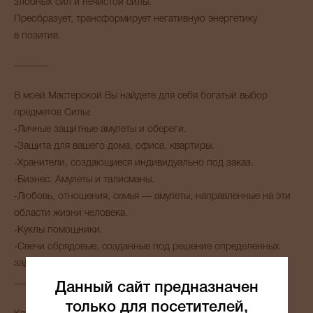
злобных сил и нечистой силы.
Преобразует, трансформирует негативную энергетику
в позитив.
_______
В моей Мастерской Вы найдете для себя богатый выбор
предметов Силы:
-Личные защитные амулеты и обереги.
-Защита для вашего дома, офиса, квартиры.
-Хранители, создающиеся индивидуально под заказ.
-Бизнес. Амулеты и талисманы.
-Любовь, отношения, семья — амулеты, направленные на эти
области жизни человека.
-Куклы помощники.
-Свечи обрядовые, созданные под решение определенных
задач.
_______
Данный сайт предназначен
только для посетителей,