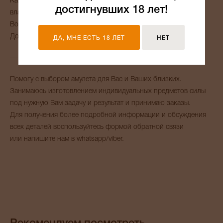
Каждый амулет активируется и сонастраивается со своим
достигнувших 18 лет!
владельцем.
Возможно приобретение оберега в подарок.
Доставка осуществляется по всему МИРУ.
ДА, МНЕ ЕСТЬ 18 ЛЕТ
НЕТ
_______
Помогу с выбором амулета для Вас и Ваших близких.
Занимаюсь изготовлением индивидуальных предметов силы
под нужную Вам задачу и результат и принимаю заказы.
Для получения более подробной информации и обсуждения
всех деталей воспользуйтесь формой обратной связи
или напишите нам в whatsapp/viber.