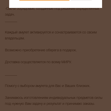
-Свечи обрядовые, созданные под решение определенных
задач.
_______
Каждый амулет активируется и сонастраивается со своим
владельцем.
Возможно приобретение оберега в подарок.
Доставка осуществляется по всему МИРУ.
_______
Помогу с выбором амулета для Вас и Ваших близких.
Занимаюсь изготовлением индивидуальных предметов силы
под нужную Вам задачу и результат и принимаю заказы.