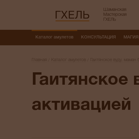
Шаманская
Мастерская
ГХЕЛЬ
Каталог амулетов
КОНСУЛЬТАЦИЯ
МАГИЯ
Главная
Каталог амулетов
Гаитянское вуду. маман
Гаитянское вуду. маман бриджит с
активацией