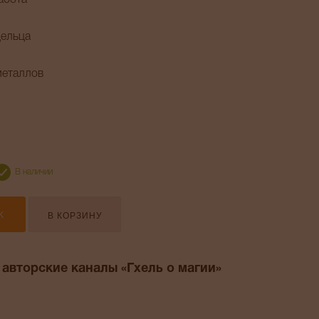
абота
дельца
металлов
В наличии
В КОРЗИНУ
К
 авторские каналы «Гхель о магии»
am