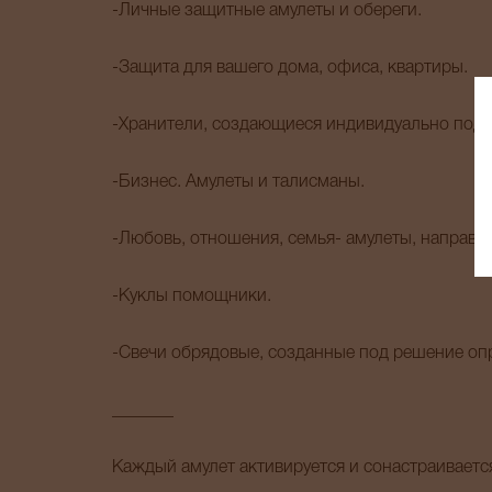
-Личные защитные амулеты и обереги.
-Защита для вашего дома, офиса, квартиры.
-Хранители, создающиеся индивидуально под з
-Бизнес. Амулеты и талисманы.
-Любовь, отношения, семья- амулеты, направл
-Куклы помощники.
-Свечи обрядовые, созданные под решение оп
_______
Каждый амулет активируется и сонастраиваетс