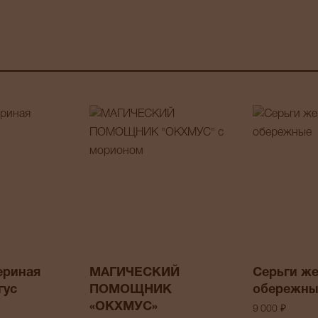
ериная
МАГИЧЕСКИЙ
Серьги же
гус
ПОМОЩНИК
обережны
«ОКХМУС»
9 000 ₽