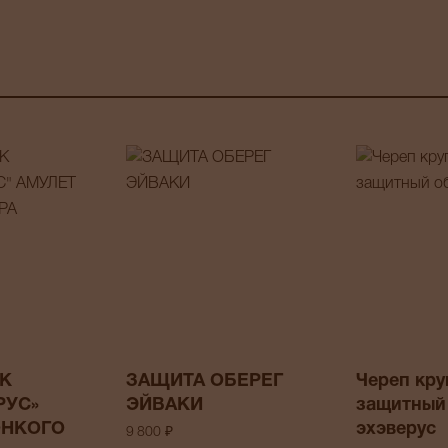
К
ЗАЩИТА ОБЕРЕГ
Череп кр
РУС»
ЭЙВАКИ
защитный
ОНКОГО
эхэверус
9 800 ₽