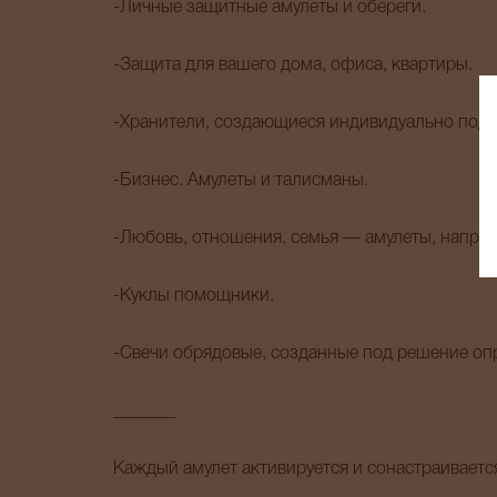
-Личные защитные амулеты и обереги.
-Защита для вашего дома, офиса, квартиры.
-Хранители, создающиеся индивидуально под з
-Бизнес. Амулеты и талисманы.
-Любовь, отношения, семья — амулеты, направ
-Куклы помощники.
-Свечи обрядовые, созданные под решение оп
_______
Каждый амулет активируется и сонастраиваетс