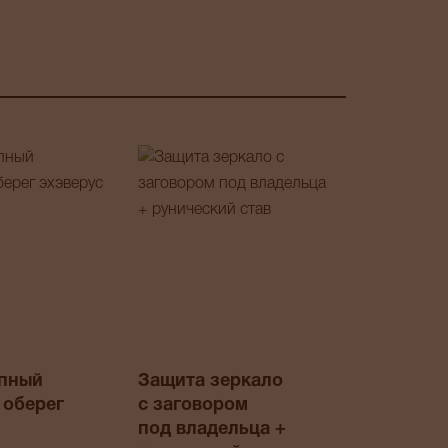
упный
Защита зеркало
 оберег
с заговором
под владельца +