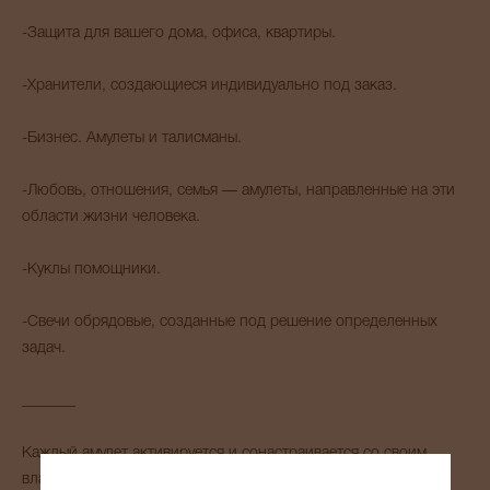
-Защита для вашего дома, офиса, квартиры.
-Хранители, создающиеся индивидуально под заказ.
-Бизнес. Амулеты и талисманы.
-Любовь, отношения, семья — амулеты, направленные на эти
области жизни человека.
-Куклы помощники.
-Свечи обрядовые, созданные под решение определенных
задач.
_______
Каждый амулет активируется и сонастраивается со своим
владельцем.