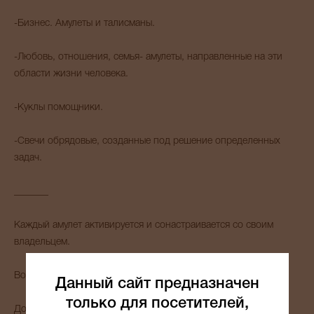
-Бизнес. Амулеты и талисманы.
-Любовь, отношения, семья- амулеты, направленные на эти
области жизни человека.
-Куклы помощники.
-Свечи обрядовые, созданные под решение определенных
задач.
_______
Каждый амулет активируется и сонастраивается со своим
владельцем.
Возможно приобретение оберега в подарок.
Данный сайт предназначен
только для посетителей,
Доставка осуществляется по всему МИРУ.