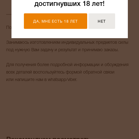
достигнувших 18 лет!
_______
ДА, МНЕ ЕСТЬ 18 ЛЕТ
НЕТ
Помогу с выбором амулета для Вас и Ваших близких.
Занимаюсь изготовлением индивидуальных предметов силы
под нужную Вам задачу и результат и принимаю заказы.
Для получения более подробной информации и обсуждения
всех деталей воспользуйтесь формой обратной связи
или напишите нам в whatsapp/viber.