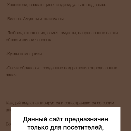
-Хранители, создающиеся индивидуально под заказ.
-Бизнес. Амулеты и талисманы.
-Любовь, отношения, семья- амулеты, направленные на эти
области жизни человека.
-Куклы помощники.
-Свечи обрядовые, созданные под решение определенных
задач.
_______
Каждый амулет активируется и сонастраивается со своим
владельцем.
Данный сайт предназначен
Возможно приобретение оберега в подарок.
только для посетителей,