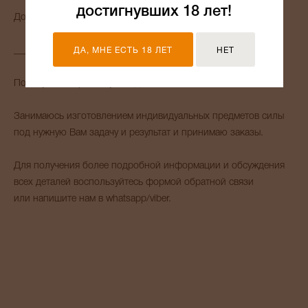
достигнувших 18 лет!
Доставка осуществляется по всему МИРУ.
_______
ДА, МНЕ ЕСТЬ 18 ЛЕТ
НЕТ
Помогу с выбором амулета для Вас и Ваших близких.
Занимаюсь изготовлением индивидуальных предметов силы
под нужную Вам задачу и результат и принимаю заказы.
Для получения более подробной информации и обсуждения
всех деталей воспользуйтесь формой обратной связи
или напишите нам в whatsapp/viber.