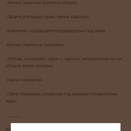
-Личные защитные амулеты и обереги.
-Защита для вашего дома, офиса, квартиры.
-Хранители, создающиеся индивидуально под заказ.
-Бизнес. Амулеты и талисманы.
-Любовь, отношения, семья — амулеты, направленные на эти
области жизни человека.
-Куклы помощники.
-Свечи обрядовые, созданные под решение определенных
задач.
_______
Каждый амулет активируется и сонастраивается со своим