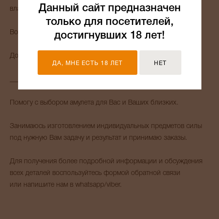
Данный сайт предназначен
владельцем.
только для посетителей,
Возможно приобретение оберега в подарок.
достигнувших 18 лет!
Доставка осуществляется по всему МИРУ.
ДА, МНЕ ЕСТЬ 18 ЛЕТ
НЕТ
_______
Помогу с выбором амулета для Вас и Ваших близких.
Занимаюсь изготовлением индивидуальных предметов силы
под нужную Вам задачу и результат и принимаю заказы.
Для получения более подробной информации и обсуждения
всех деталей воспользуйтесь формой обратной связи
или напишите нам в whatsapp/viber.